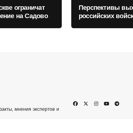
скве ограничат
Перспективы вы
ение на Садовом
российских войск
це
Киеву зимой оце
в России
акты, мнения экспертов и