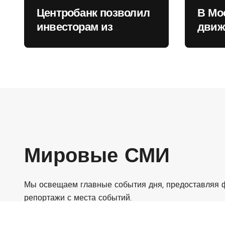
Центробанк позволил
В Мо
инвесторам из
движ
враждебных
коль
государств
приобретать валюту
Мировые СМИ
Мы освещаем главные события дня, предоставляя ф
репортажи с места событий.