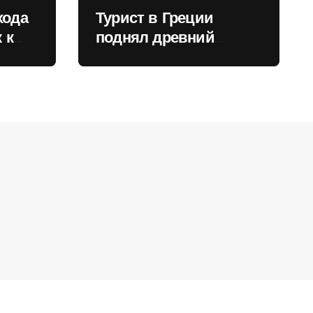
хода
Турист в Греции
 к
поднял древний
нили
мрамор для фото и
вызвал недовольство
местных жителей