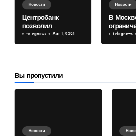
Новости
Новости
Центробанк
В Москв
позволил
огранич
инвесторам из
telegnews
Авг 1, 2025
движени
telegnews
враждебных
Садовом
государств
приобретать
валюту
Вы пропустили
Новости
Ново