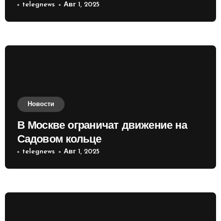
приобретать валюту
telegnews
Авг 1, 2025
Новости
В Москве ограничат движение на
Садовом кольце
telegnews
Авг 1, 2025