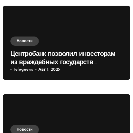
Новости
Центробанк позволил инвесторам
из враждебных государств
приобретать валюту
telegnews
Авг 1, 2025
Новости