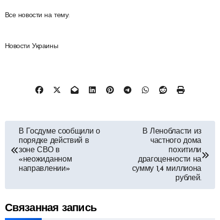
Все новости на тему:
Новости Украины
Навигация
В Госдуме сообщили о
В Ленобласти из
порядке действий в
частного дома
по
зоне СВО в
похитили
«неожиданном
драгоценности на
направлении»
сумму 1,4 миллиона
записям
рублей.
Связанная запись