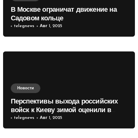
В Москве ограничат движение на
Садовом кольце
telegnews
Авг 1, 2025
Новости
Перспективы выхода российских
войск к Киеву зимой оценили в
России
telegnews
Авг 1, 2025