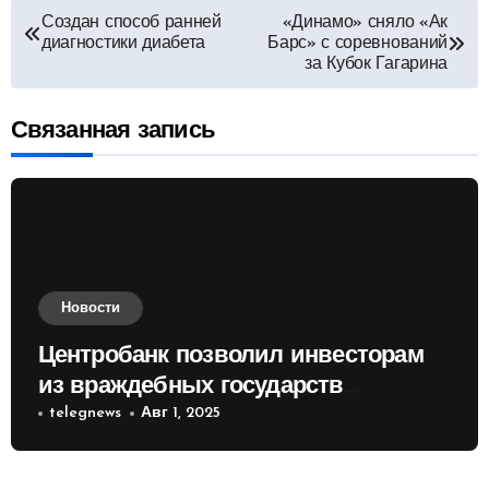
Навигация
Создан способ ранней
«Динамо» сняло «Ак
диагностики диабета
Барс» с соревнований
по
за Кубок Гагарина
записям
Связанная запись
Новости
Центробанк позволил инвесторам
из враждебных государств
приобретать валюту
telegnews
Авг 1, 2025