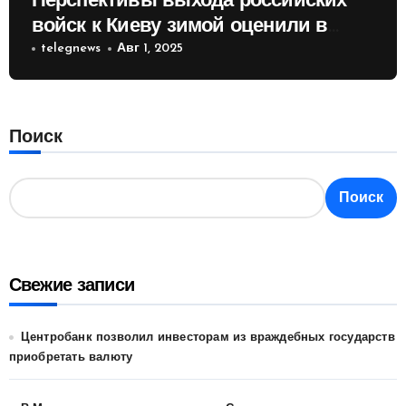
Перспективы выхода российских
войск к Киеву зимой оценили в
России
telegnews
Авг 1, 2025
Поиск
Поиск
Свежие записи
Центробанк позволил инвесторам из враждебных государств
приобретать валюту