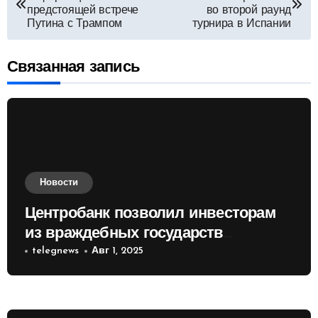
по
предстоящей встрече
во второй раунд
Путина с Трампом
турнира в Испании
записям
Связанная запись
Новости
Центробанк позволил инвесторам
из враждебных государств
приобретать валюту
telegnews
Авг 1, 2025