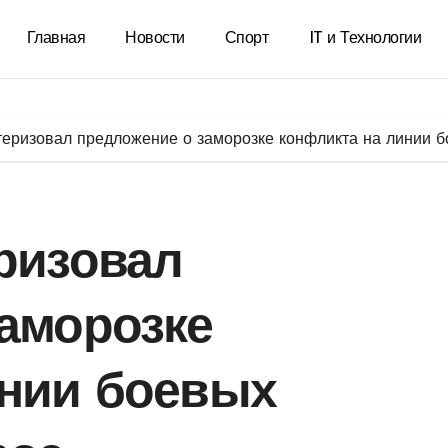
Главная
Новости
Спорт
IT и Технологии
теризовал предложение о заморозке конфликта на линии бо
ризовал
аморозке
инии боевых