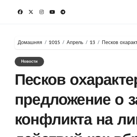
Перейти
к
содержимому
Домашняя
2025
Апрель
23
Песков охарак
Новости
Песков охаракте
предложение о з
конфликта на л