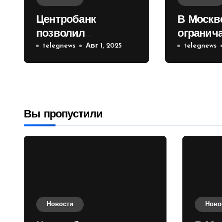
Центробанк
В Москв
позволил
огранич
инвесторам из
telegnews
Авг 1, 2025
движени
telegnews
враждебных
Садовом
государств
приобретать
валюту
Вы пропустили
Новости
Ново