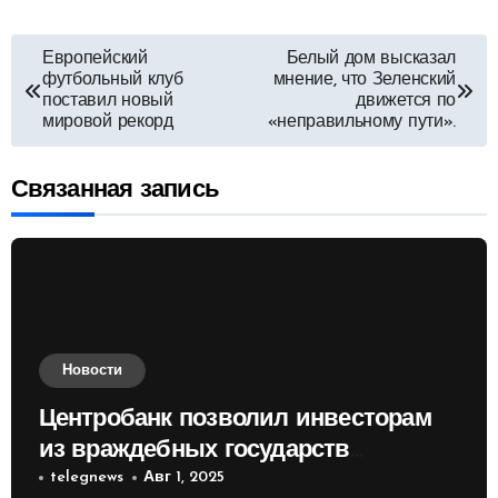
Навигация
Европейский
Белый дом высказал
футбольный клуб
мнение, что Зеленский
по
поставил новый
движется по
мировой рекорд
«неправильному пути».
записям
Связанная запись
Новости
Центробанк позволил инвесторам
из враждебных государств
приобретать валюту
telegnews
Авг 1, 2025