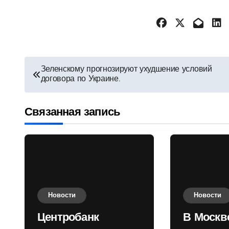
Навигация
Зеленскому прогнозируют ухудшение условий
договора по Украине.
по
записям
Связанная запись
Новости
Новости
Центробанк
В Москв