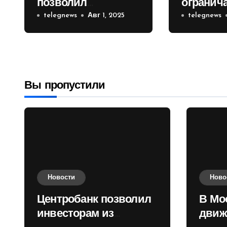
позволил
огранич
инвесторам из
telegnews
Авг 1, 2025
движени
telegnews
враждебных
Садовом
государств
приобретать
валюту
Вы пропустили
Новости
Ново
Центробанк позволил
В Мо
инвесторам из
движ