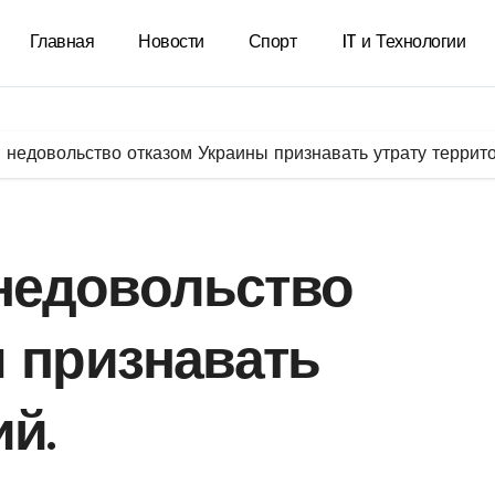
Главная
Новости
Спорт
IT и Технологии
недовольство отказом Украины признавать утрату террито
недовольство
 признавать
й.