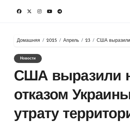
Перейти
к
содержимому
Домашняя
2025
Апрель
23
США выразили 
Новости
США выразили 
отказом Украины
утрату территори