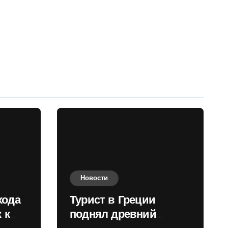
Новости
хода
Турист в Греции
 к
поднял древний