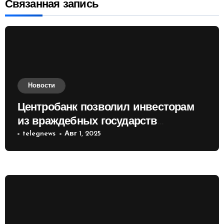
Связанная запись
Новости
Центробанк позволил инвесторам
из враждебных государств
приобретать валюту
telegnews
Авг 1, 2025