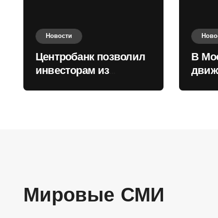
Новости
Ново
Центробанк позволил
В Мо
инвесторам из
движ
враждебных
коль
государств
приобретать валюту
Мировые СМИ