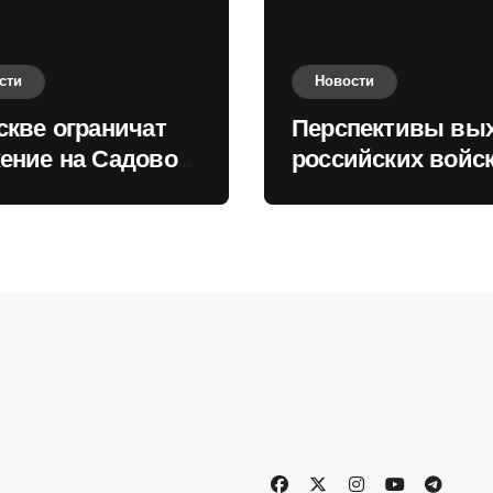
сти
Новости
скве ограничат
Перспективы вы
ение на Садовом
российских войск
це
Киеву зимой оце
в России