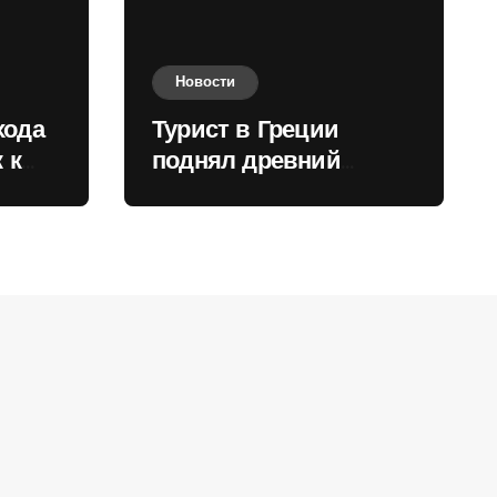
Новости
хода
Турист в Греции
 к
поднял древний
нили
мрамор для фото и
вызвал недовольство
местных жителей