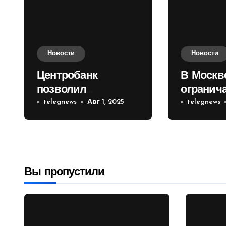
Новости
Новости
Центробанк
В Москв
позволил
огранич
инвесторам из
telegnews
Авг 1, 2025
движени
telegnews
враждебных
Садовом
государств
приобретать
валюту
Вы пропустили