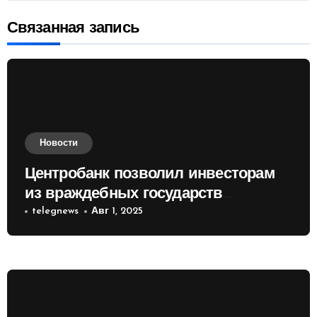
записям
Связанная запись
Новости
Центробанк позволил инвесторам
из враждебных государств
приобретать валюту
telegnews
Авг 1, 2025