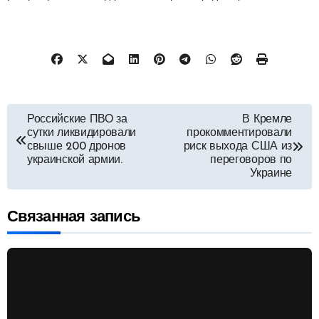
Навигация
Российские ПВО за
В Кремле
сутки ликвидировали
прокомментировали
по
свыше 200 дронов
риск выхода США из
украинской армии.
переговоров по
Украине
записям
Связанная запись