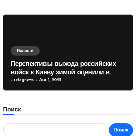
Новости
Перспективы выхода российских
войск к Киеву зимой оценили в
России
telegnews
Авг 1, 2025
Поиск
Поиск