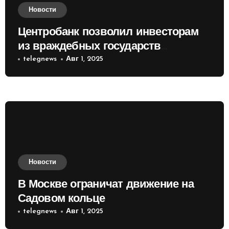
Новости
Центробанк позволил инвесторам
из враждебных государств
приобретать валюту
telegnews
Авг 1, 2025
Новости
В Москве ограничат движение на
Садовом кольце
telegnews
Авг 1, 2025