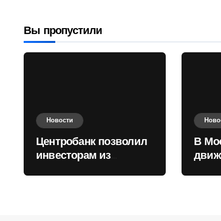
приобретать
валюту
Вы пропустили
Новости
Ново
Центробанк позволил
В Мо
инвесторам из
движ
враждебных
коль
государств
приобретать валюту