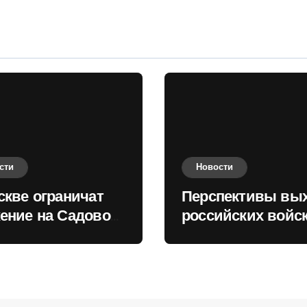
сти
Новости
скве ограничат
Перспективы вы
ение на Садовом
российских войск
це
Киеву зимой оце
в России