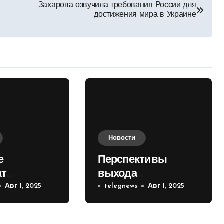
Захарова озвучила требования России для
достижения мира в Украине
Новости
е
Перспективы
ат
выхода
е на
Авг 1, 2025
российских войск к
telegnews
Авг 1, 2025
 кольце
Киеву зимой
оценили в России