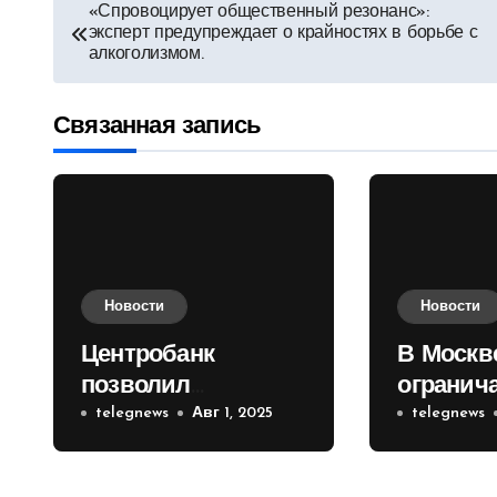
Навигация
«Спровоцирует общественный резонанс»:
эксперт предупреждает о крайностях в борьбе с
по
алкоголизмом.
записям
Связанная запись
Новости
Новости
Центробанк
В Москв
позволил
огранич
инвесторам из
telegnews
Авг 1, 2025
движени
telegnews
враждебных
Садовом
государств