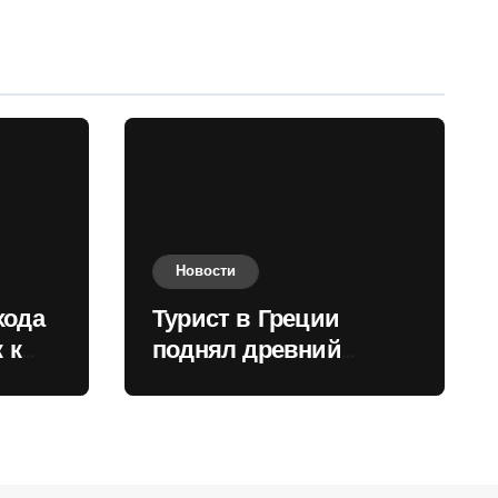
Новости
хода
Турист в Греции
 к
поднял древний
нили
мрамор для фото и
вызвал недовольство
местных жителей