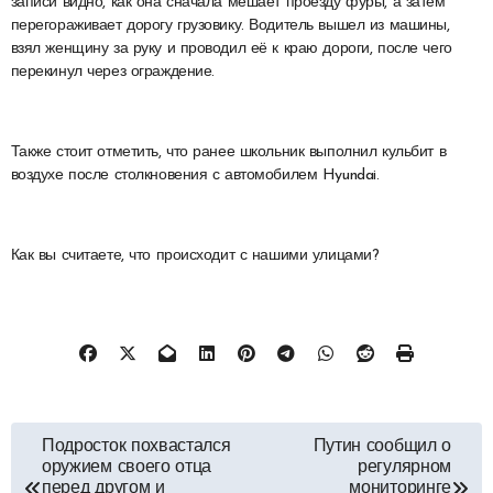
записи видно, как она сначала мешает проезду фуры, а затем
перегораживает дорогу грузовику. Водитель вышел из машины,
взял женщину за руку и проводил её к краю дороги, после чего
перекинул через ограждение.
Также стоит отметить, что ранее школьник выполнил кульбит в
воздухе после столкновения с автомобилем Hyundai.
Как вы считаете, что происходит с нашими улицами?
Навигация
Подросток похвастался
Путин сообщил о
оружием своего отца
регулярном
перед другом и
мониторинге