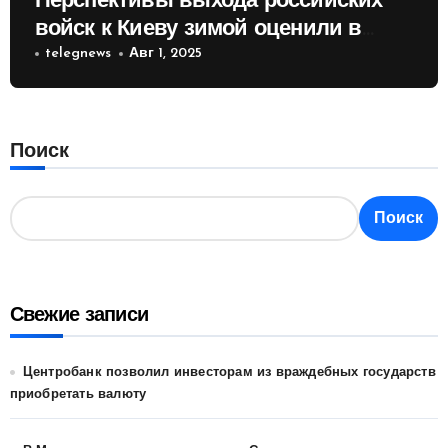
Перспективы выхода российских
войск к Киеву зимой оценили в
России
telegnews
Авг 1, 2025
Поиск
Поиск
Свежие записи
Центробанк позволил инвесторам из враждебных государств
приобретать валюту