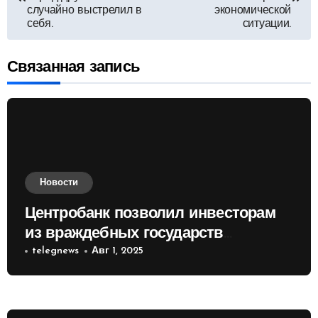
по
случайно выстрелил в
экономической
себя.
ситуации.
записям
Связанная запись
Новости
Центробанк позволил инвесторам
из враждебных государств
приобретать валюту
telegnews
Авг 1, 2025