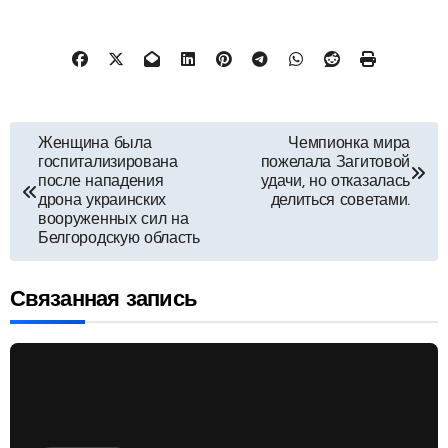
Навигация
Женщина была
Чемпионка мира
госпитализирована
пожелала Загитовой
по
после нападения
удачи, но отказалась
дрона украинских
делиться советами.
вооруженных сил на
записям
Белгородскую область
Связанная запись