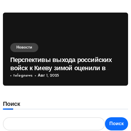
Новости
Перспективы выхода российских
войск к Киеву зимой оценили в
России
telegnews
Авг 1, 2025
Поиск
Поиск