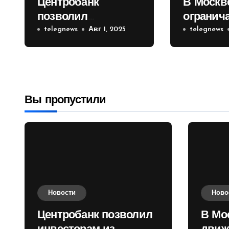
Центробанк
В Москв
позволил
огранич
инвесторам из
telegnews
Авг 1, 2025
движени
telegnews
враждебных
Садовом
государств
приобретать
валюту
Вы пропустили
Новости
Ново
Центробанк позволил
В Мо