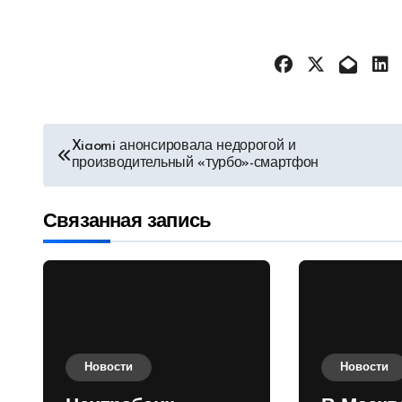
Навигация
Xiaomi анонсировала недорогой и
производительный «турбо»-смартфон
по
записям
Связанная запись
Новости
Новости