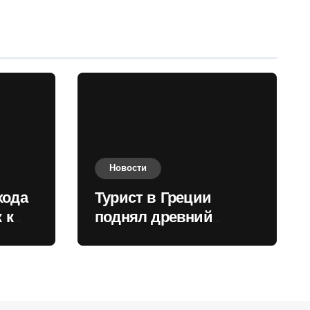
Новости
хода
Турист в Греции
 к
поднял древний
нили
мрамор для фото и
вызвал недовольство
местных жителей