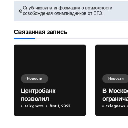
Навигация
Опубликована информация о возможности
освобождения олимпиадников от ЕГЭ.
по
записям
Связанная запись
Новости
Новости
Центробанк
В Москв
позволил
огранич
инвесторам из
telegnews
Авг 1, 2025
движени
telegnews
враждебных
Садовом
государств