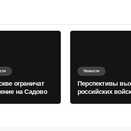
сти
Новости
скве ограничат
Перспективы вы
ение на Садовом
российских войск
це
Киеву зимой оце
в России