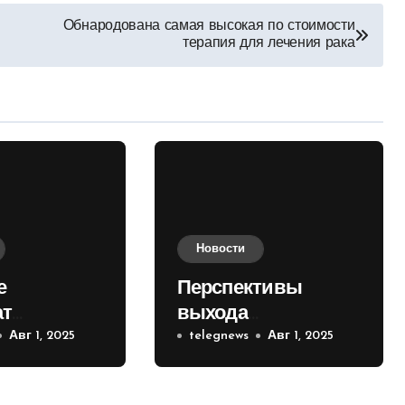
Обнародована самая высокая по стоимости
терапия для лечения рака
Новости
е
Перспективы
ат
выхода
е на
Авг 1, 2025
российских войск к
telegnews
Авг 1, 2025
 кольце
Киеву зимой
оценили в России