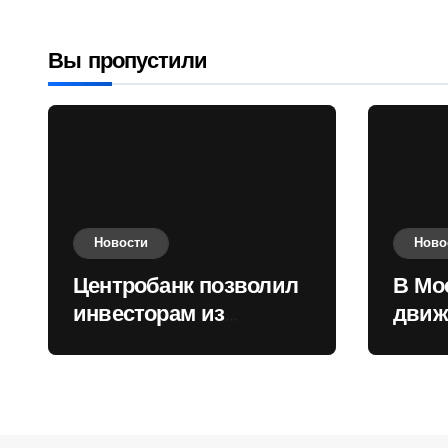
приобретать
валюту
Вы пропустили
Новости
Ново
Центробанк позволил
В Мо
инвесторам из
движ
враждебных
коль
государств
приобретать валюту