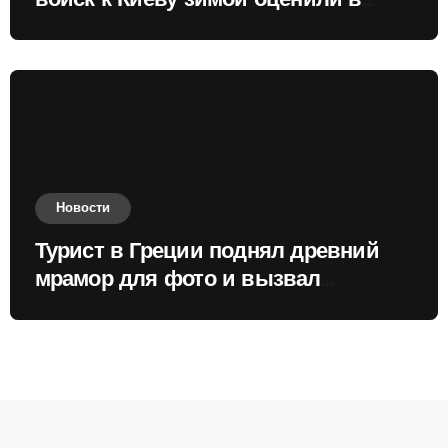
войск к Киеву зимой оценили в
России
Новости
Турист в Греции поднял древний
мрамор для фото и вызвал
недовольство местных жителей