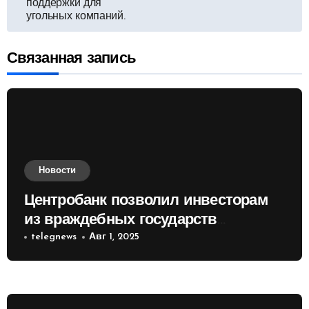
поддержки для
угольных компаний.
записям
Связанная запись
Новости
Центробанк позволил инвесторам
из враждебных государств
приобретать валюту
telegnews
Авг 1, 2025