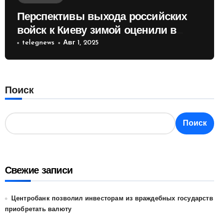
Перспективы выхода российских
войск к Киеву зимой оценили в
России
telegnews
Авг 1, 2025
Поиск
Поиск
Свежие записи
Центробанк позволил инвесторам из враждебных государств
приобретать валюту