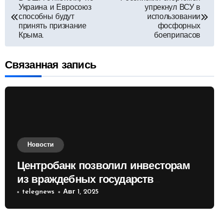
Украина и Евросоюз
упрекнул ВСУ в
по
способны будут
использовании
принять признание
фосфорных
Крыма.
боеприпасов
записям
Связанная запись
Новости
Центробанк позволил инвесторам
из враждебных государств
приобретать валюту
telegnews
Авг 1, 2025