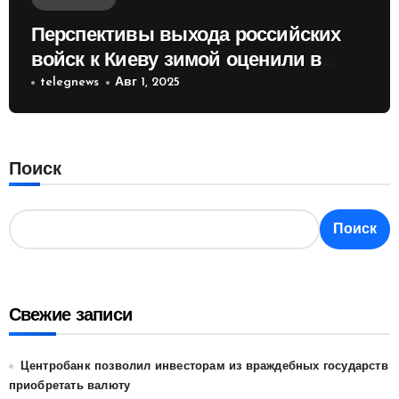
Перспективы выхода российских
войск к Киеву зимой оценили в
России
telegnews
Авг 1, 2025
Поиск
Поиск
Свежие записи
Центробанк позволил инвесторам из враждебных государств
приобретать валюту