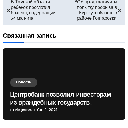
Навигация
В Томской области
ВСУ предпринимали
ребенок проглотил
попытку прорыва в
по
браслет, содержащий
Курскую область в
34 магнита
районе Гоптаровки.
записям
Связанная запись
Новости
Центробанк позволил инвесторам
из враждебных государств
приобретать валюту
telegnews
Авг 1, 2025