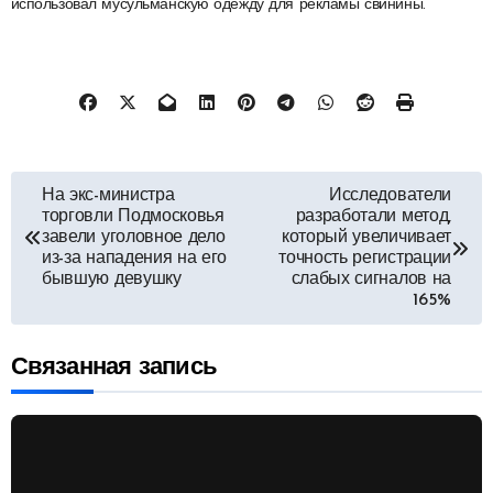
использовал мусульманскую одежду для рекламы свинины.
Навигация
На экс-министра
Исследователи
торговли Подмосковья
разработали метод,
по
завели уголовное дело
который увеличивает
из-за нападения на его
точность регистрации
бывшую девушку
слабых сигналов на
записям
165%
Связанная запись