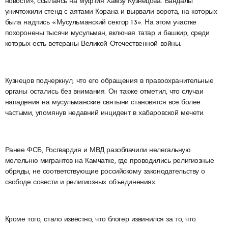
новости», ссылаясь на муфтия Хамзу Кузнецова. Вандалы
уничтожили стенд с аятами Корана и вырвали ворота, на которых
была надпись «Мусульманский сектор 13». На этом участке
похоронены тысячи мусульман, включая татар и башкир, среди
которых есть ветераны Великой Отечественной войны.
Кузнецов подчеркнул, что его обращения в правоохранительные
органы остались без внимания. Он также отметил, что случаи
нападения на мусульманские святыни становятся все более
частыми, упомянув недавний инцидент в хабаровской мечети.
Ранее ФСБ, Росгвардия и МВД разоблачили нелегальную
молельню мигрантов на Камчатке, где проводились религиозные
обряды, не соответствующие российскому законодательству о
свободе совести и религиозных объединениях.
Кроме того, стало известно, что блогер извинился за то, что