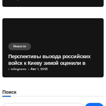
Новости
Перспективы выхода российских
войск к Киеву зимой оценили в
России
telegnews
Авг 1, 2025
Поиск