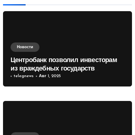
Новости
Центробанк позволил инвесторам
из враждебных государств
приобретать валюту
telegnews
Авг 1, 2025