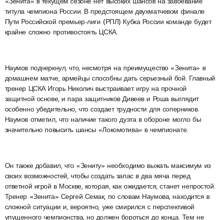
«Зенита» в текущем сезоне нет высоких шансов на завоевание
титула чемпиона России. В предстоящем двухматчевом финале
Пути Российской премьер-лиги (РПЛ) Кубка России команде будет
крайне сложно противостоять ЦСКА.
Наумов подчеркнул, что, несмотря на преимущество «Зенита» в
домашнем матче, армейцы способны дать серьезный бой. Главный
тренер ЦСКА Игорь Николич выстраивает игру на прочной
защитной основе, и пара защитников Дивеев и Роша выглядит
особенно убедительно, что создает трудности для соперников.
Наумов отметил, что наличие такого дуэта в обороне могло бы
значительно повысить шансы «Локомотива» в чемпионате.
Он также добавил, что «Зениту» необходимо выжать максимум из
своих возможностей, чтобы создать запас в два мяча перед
ответной игрой в Москве, которая, как ожидается, станет непростой.
Тренер «Зенита» Сергей Семак, по словам Наумова, находится в
сложной ситуации и, вероятно, уже смирился с перспективой
упущенного чемпионства, но должен бороться до конца. Тем не