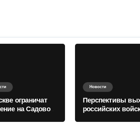
оценили в России
сти
Новости
скве ограничат
Перспективы вы
ение на Садовом
российских войск
це
Киеву зимой оце
в России