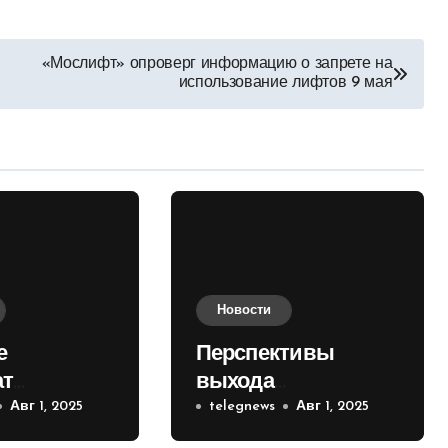
«Мослифт» опроверг информацию о запрете на
использование лифтов 9 мая
Новости
е
Перспективы
ат
выхода
е на
Авг 1, 2025
российских войск к
telegnews
Авг 1, 2025
 кольце
Киеву зимой