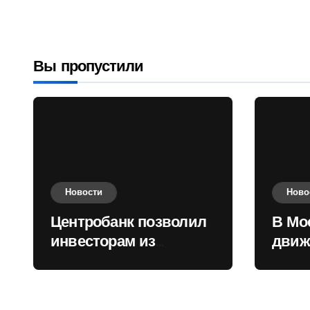
государств
приобретать
валюту
Вы пропустили
Новости
Ново
Центробанк позволил
В Мо
инвесторам из
движ
враждебных
коль
государств
приобретать валюту