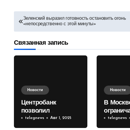
Навигация
Зеленский выразил готовность остановить огонь
«непосредственно с этой минуты»
по
записям
Связанная запись
Новости
Новости
Центробанк
В Москв
позволил
огранич
инвесторам из
telegnews
Авг 1, 2025
движени
telegnews
враждебных
Садовом