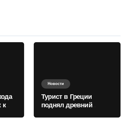
Новости
хода
Турист в Греции
 к
поднял древний
нили
мрамор для фото и
вызвал недовольство
местных жителей