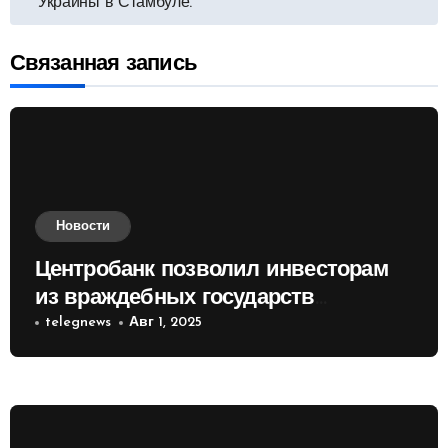
Украины в Стамбуле.
записям
Связанная запись
Новости
Центробанк позволил инвесторам
из враждебных государств
приобретать валюту
telegnews
Авг 1, 2025