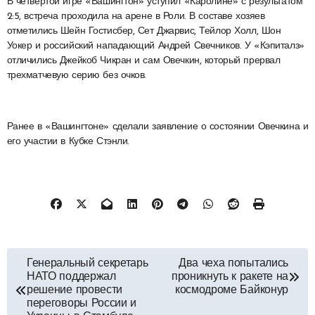
В четвертой игре «Вашингтон» уступил «Каролине» с результатом
2:5, встреча проходила на арене в Роли. В составе хозяев
отметились Шейн Гостисбер, Сет Джарвис, Тейлор Холл, Шон
Уокер и российский нападающий Андрей Свечников. У «Кэпиталз»
отличились Джейкоб Чикран и сам Овечкин, который прервал
трехматчевую серию без очков.
Ранее в «Вашингтоне» сделали заявление о состоянии Овечкина и
его участии в Кубке Стэнли.
Навигация
Генеральный секретарь
Два чеха попытались
НАТО поддержал
проникнуть к ракете на
по
решение провести
космодроме Байконур
переговоры России и