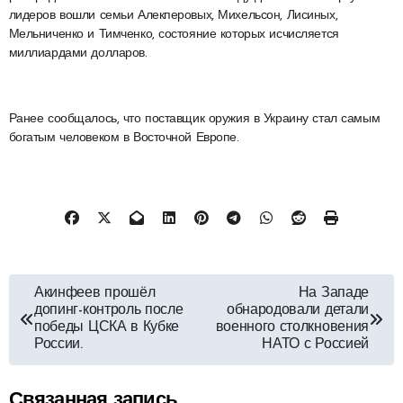
лидеров вошли семьи Алекперовых, Михельсон, Лисиных,
Мельниченко и Тимченко, состояние которых исчисляется
миллиардами долларов.
Ранее сообщалось, что поставщик оружия в Украину стал самым
богатым человеком в Восточной Европе.
Навигация
Акинфеев прошёл
На Западе
допинг-контроль после
обнародовали детали
по
победы ЦСКА в Кубке
военного столкновения
России.
НАТО с Россией
записям
Связанная запись