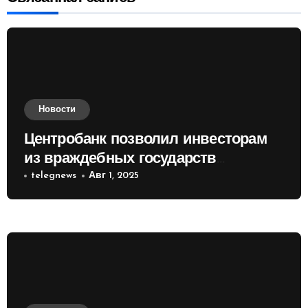
Новости
Центробанк позволил инвесторам
из враждебных государств
приобретать валюту
telegnews
Авг 1, 2025