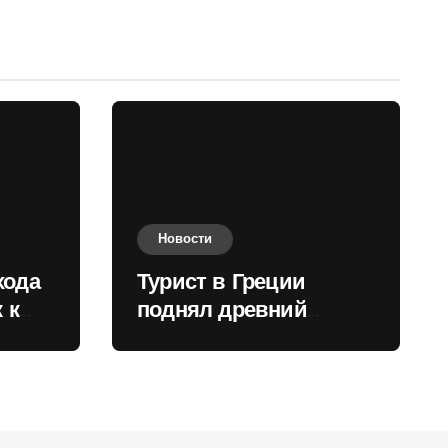
Новости
хода
Турист в Греции
 к
поднял древний
нили
мрамор для фото и
вызвал недовольство
местных жителей