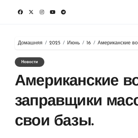
Перейти
к
содержимому
Домашняя
2025
Июнь
16
Американские во
Новости
Американские в
заправщики мас
свои базы.