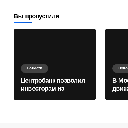
приобретать
валюту
Вы пропустили
Новости
Ново
Центробанк позволил
В Мо
инвесторам из
движ
враждебных
коль
государств
приобретать валюту