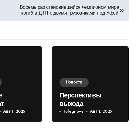
Восемь раз становившийся чемпионом мира
погиб в ДТП с двумя грузовиками под Уфой.
Новости
е
Перспективы
ат
выхода
е на
Авг 1, 2025
российских войск к
telegnews
Авг 1, 2025
 кольце
Киеву зимой
оценили в России