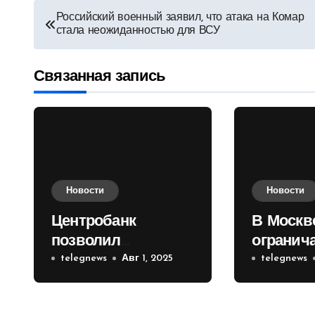
Навигация
Российский военный заявил, что атака на Комар
стала неожиданностью для ВСУ
по
записям
Связанная запись
Новости
Новости
Центробанк
В Москв
позволил
огранич
инвесторам из
telegnews
Авг 1, 2025
движени
telegnews
враждебных
Садовом
государств