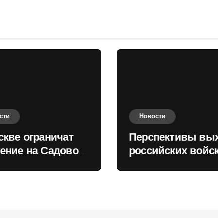
сти
Новости
скве ограничат
Перспективы вы
ение на Садовом
российских войск
це
Киеву зимой оце
в России