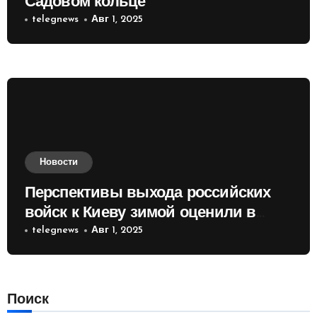
Садовом кольце
telegnews
Авг 1, 2025
Новости
Перспективы выхода российских
войск к Киеву зимой оценили в
России
telegnews
Авг 1, 2025
Поиск