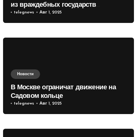
из враждебных государств
приобретать валюту
telegnews
Авг 1, 2025
Новости
В Москве ограничат движение на
Садовом кольце
telegnews
Авг 1, 2025