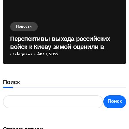
Новости
Перспективы выхода российских
войск к Киеву зимой оценили в
России
telegnews
Авг 1, 2025
Поиск
Поиск