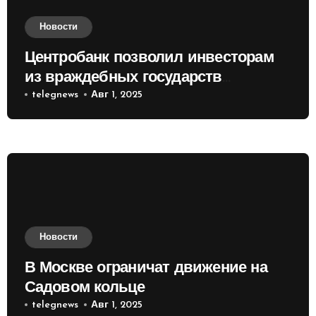
Новости
Центробанк позволил инвесторам
из враждебных государств
приобретать валюту
telegnews
Авг 1, 2025
Новости
В Москве ограничат движение на
Садовом кольце
telegnews
Авг 1, 2025