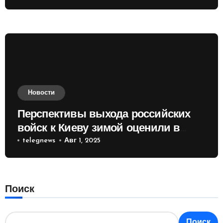
Новости
Перспективы выхода российских
войск к Киеву зимой оценили в
России
telegnews
Авг 1, 2025
Поиск
Поиск