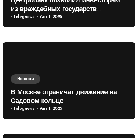
Центробанк позволил инвесторам
из враждебных государств
приобретать валюту
telegnews
Авг 1, 2025
Новости
В Москве ограничат движение на
Садовом кольце
telegnews
Авг 1, 2025