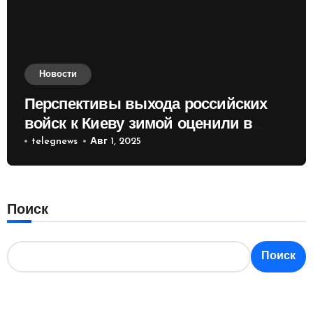
Новости
Перспективы выхода российских
войск к Киеву зимой оценили в
России
telegnews
Авг 1, 2025
Поиск
Поиск