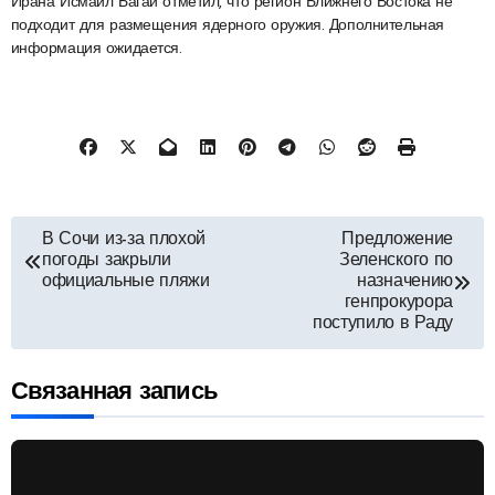
Ирана Исмаил Багаи отметил, что регион Ближнего Востока не
подходит для размещения ядерного оружия. Дополнительная
информация ожидается.
Навигация
В Сочи из-за плохой
Предложение
погоды закрыли
Зеленского по
по
официальные пляжи
назначению
генпрокурора
поступило в Раду
записям
Связанная запись