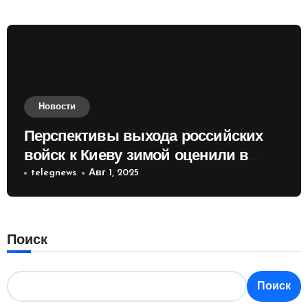
Новости
Перспективы выхода российских
войск к Киеву зимой оценили в
России
telegnews
Авг 1, 2025
Поиск
Поиск