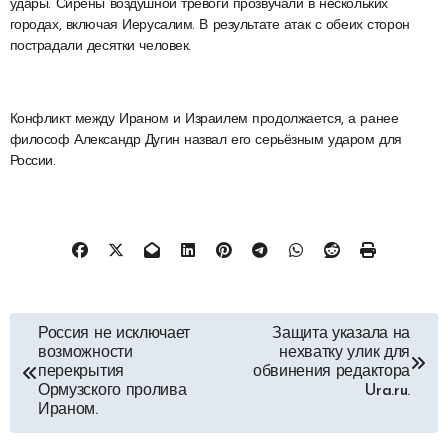
удары. Сирены воздушной тревоги прозвучали в нескольких
городах, включая Иерусалим. В результате атак с обеих сторон
пострадали десятки человек.
Конфликт между Ираном и Израилем продолжается, а ранее
философ Александр Дугин назвал его серьёзным ударом для
России.
Навигация
Россия не исключает
Защита указала на
возможности
нехватку улик для
по
перекрытия
обвинения редактора
Ормузского пролива
Ura.ru.
Ираном.
записям