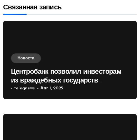
Связанная запись
Новости
Центробанк позволил инвесторам
из враждебных государств
приобретать валюту
telegnews
Авг 1, 2025