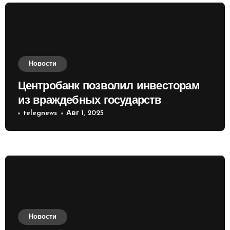
Новости
Центробанк позволил инвесторам
из враждебных государств
приобретать валюту
telegnews
Авг 1, 2025
Новости