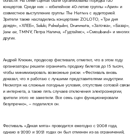
области. На семи сценах были организованы порядка 120
концертов. Среди них — юбилейное 40-летие группы «Ария» и
совместное выступление группы The Hatters с аудиторией.
Зрители также насладились концертами ZOLOTO, «Три дня
дождя», «ХЛЕБ», Saluki, Polnalyubvi, Drummatix, «Заточка», «Базар»,
Jane air, TMNV, Петра Налича, «Гудтаймс», «Смешband» и многих
других.
Андрей Клюкин, продюсер фестиваля, отметил, что в этом году
организаторы решили ограничить продажу билетов до 15 тысяч,
чтобы минимизировать возможные риски. «Фестиваль вновь
доказал, что я работаю с лучшими представителями индустрии.
Несмотря на сложные погодные условия, отсутствие сотовой связи
и интернета, а также пять случаев отключения электроэнергии,
зрители этого не заметили. Все семь сцен функционировали
безупречно», — поделился он.
Фестиваль «Дикая мята» проводится ежегодно с 2008 года,
однако в 2020 и 2021 годах он был отменен из-за ограничений,