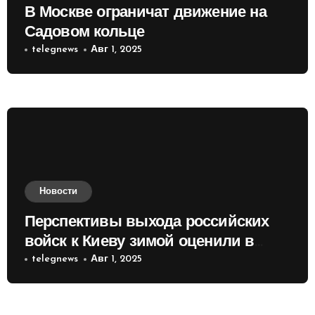
В Москве ограничат движение на
Садовом кольце
telegnews
Авг 1, 2025
Новости
Перспективы выхода российских
войск к Киеву зимой оценили в
России
telegnews
Авг 1, 2025