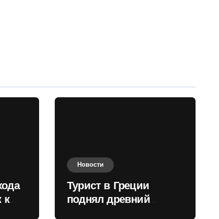
Новости
хода
Турист в Греции
 к
поднял древний
нили
мрамор для фото и