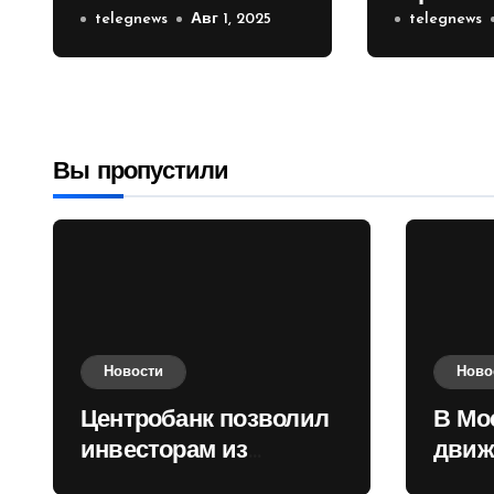
инвесторам из
telegnews
Авг 1, 2025
движени
telegnews
враждебных
Садовом
государств
приобретать
валюту
Вы пропустили
Новости
Ново
Центробанк позволил
В Мо
инвесторам из
движ
враждебных
коль