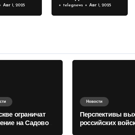
е на
Авг 1, 2025
российских войск к
telegnews
Авг 1, 2025
 кольце
Киеву зимой
оценили в России
сти
Новости
скве ограничат
Перспективы вы
ение на Садовом
российских войск
це
Киеву зимой оце