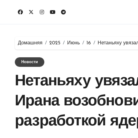
Перейти
к
содержимому
Домашняя
2025
Июнь
16
Нетаньяху увяза
Новости
Нетаньяху увяза
Ирана возобнов
разработкой яде