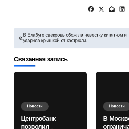
Навигация
В Елабуге свекровь обожгла невестку кипятком и
ударила крышкой от кастрюли.
по
записям
Связанная запись
Новости
Новости
Центробанк
В Москв
позволил
огранич