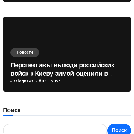
Новости
Перспективы выхода российских
войск к Киеву зимой оценили в
России
telegnews
Авг 1, 2025
Поиск
Поиск