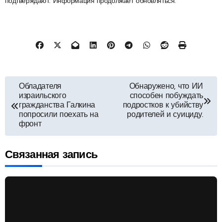
подтверждают. Информация продолжает обновляться.
Навигация
Обладателя
Обнаружено, что ИИ
израильского
способен побуждать
по
гражданства Галкина
подростков к убийству
попросили поехать на
родителей и суициду.
фронт
записям
Связанная запись