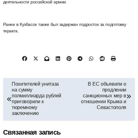
деятельности российской армии.
Ранее в Кузбассе также был задержан подросток за подготовку
теракта.
Навигация
Похитителей унитаза
В ЕС объявили о
на сумму
продлении
по
полмиллиарда рублей
санкционных мер в
приговорили к
отношении Крыма и
тюремному
Севастополя
записям
заключению
Связанная запись