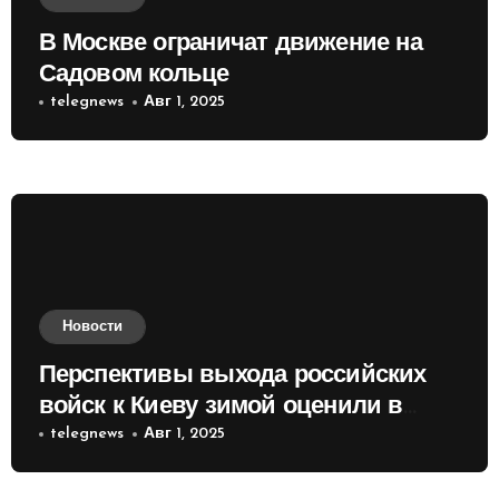
В Москве ограничат движение на
Садовом кольце
telegnews
Авг 1, 2025
Новости
Перспективы выхода российских
войск к Киеву зимой оценили в
России
telegnews
Авг 1, 2025