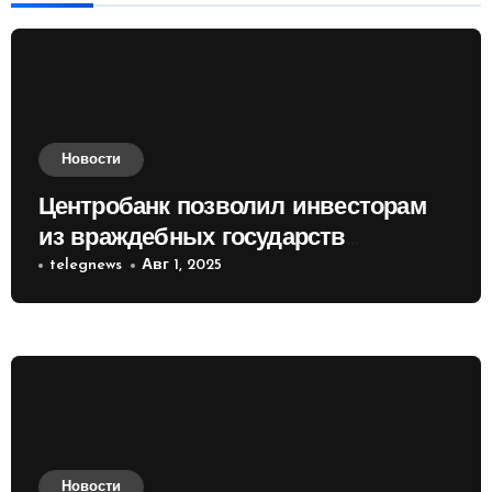
Новости
Центробанк позволил инвесторам
из враждебных государств
приобретать валюту
telegnews
Авг 1, 2025
Новости