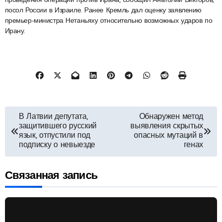
проведения операции против Ирана, сообщил Анатолий Викторов,
посол России в Израиле. Ранее Кремль дал оценку заявлению
премьер-министра Нетаньяху относительно возможных ударов по
Ирану.
Навигация
В Латвии депутата,
Обнаружен метод
защитившего русский
выявления скрытых
по
язык, отпустили под
опасных мутаций в
подписку о невыезде
генах
записям
Связанная запись