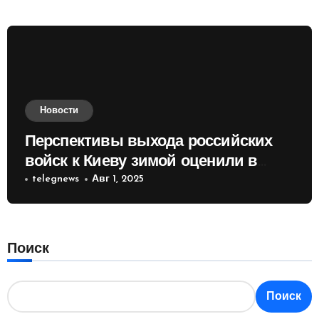
Новости
Перспективы выхода российских
войск к Киеву зимой оценили в
России
telegnews
Авг 1, 2025
Поиск
Поиск