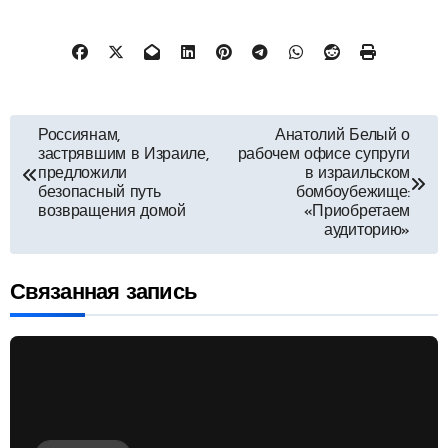
Навигация
Россиянам,
Анатолий Белый о
застрявшим в Израиле,
рабочем офисе супруги
по
предложили
в израильском
безопасный путь
бомбоубежище:
возвращения домой
«Приобретаем
записям
аудиторию»
Связанная запись