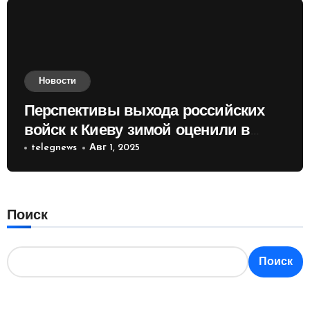
Новости
Перспективы выхода российских
войск к Киеву зимой оценили в
России
telegnews
Авг 1, 2025
Поиск
Поиск