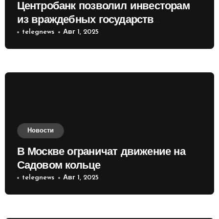
Центробанк позволил инвесторам
из враждебных государств
приобретать валюту
telegnews
Авг 1, 2025
Новости
В Москве ограничат движение на
Садовом кольце
telegnews
Авг 1, 2025