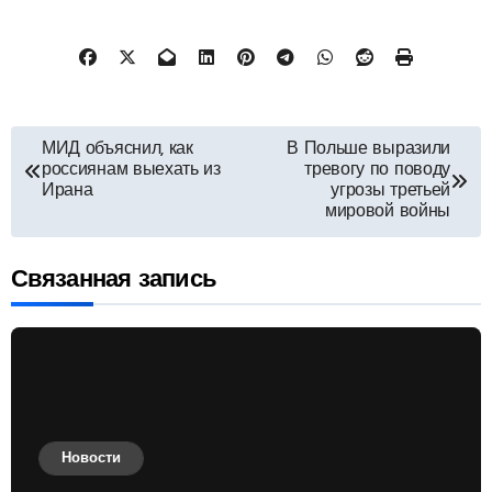
Навигация
МИД объяснил, как
В Польше выразили
россиянам выехать из
тревогу по поводу
по
Ирана
угрозы третьей
мировой войны
записям
Связанная запись
Новости