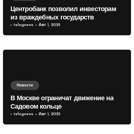
Центробанк позволил инвесторам
из враждебных государств
приобретать валюту
telegnews
Авг 1, 2025
Новости
В Москве ограничат движение на
Садовом кольце
telegnews
Авг 1, 2025