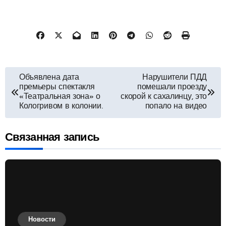
Навигация
Объявлена дата
Нарушители ПДД
премьеры спектакля
помешали проезду
по
«Театральная зона» о
скорой к сахалинцу, это
Кологривом в колонии.
попало на видео
записям
Связанная запись
Новости