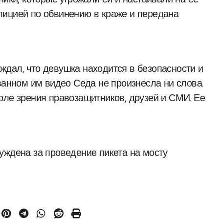
ники, которые угрожали ей и настаивали на ее
лицией по обвинению в краже и передана
дал, что девушка находится в безопасности и
ванном им видео Седа не произнесла ни слова.
оле зрения правозащитников, друзей и СМИ. Ее
уждена за проведение пикета на мосту