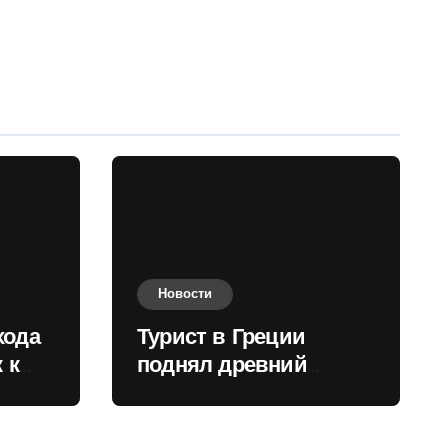
Новости
хода
Турист в Греции
 к
поднял древний
нили
мрамор для фото и
вызвал недовольство