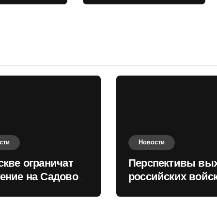
 кольце
Киеву зимой
оценили в России
сти
Новости
скве ограничат
Перспективы вы
ение на Садовом
российских войск
це
Киеву зимой оце
в России