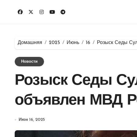
Перейти
к
содержимому
Домашняя
2025
Июнь
16
Розыск Седы Су
Новости
Розыск Седы Су
объявлен МВД Р
Июн 16, 2025