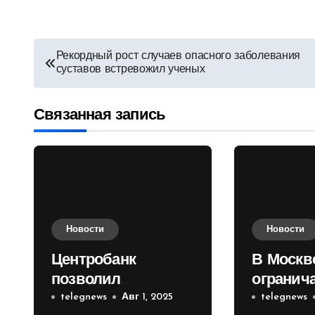
Навигация
Рекордный рост случаев опасного заболевания
суставов встревожил ученых
по
записям
Связанная запись
Новости
Новости
Центробанк
В Москв
позволил
огранич
инвесторам из
telegnews
Авг 1, 2025
движени
telegnews