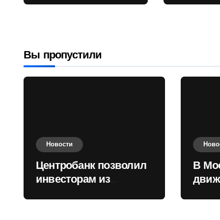
враждебных
Садовом
государств
приобретать
валюту
Вы пропустили
Новости
Ново
Центробанк позволил
В Мо
инвесторам из
движ
враждебных
коль
государств