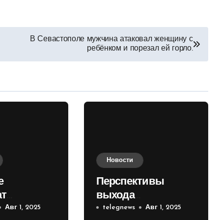
В Севастополе мужчина атаковал женщину с
ребёнком и порезал ей горло.
Новости
е
Перспективы
ат
выхода
е на
Авг 1, 2025
российских войск к
telegnews
Авг 1, 2025