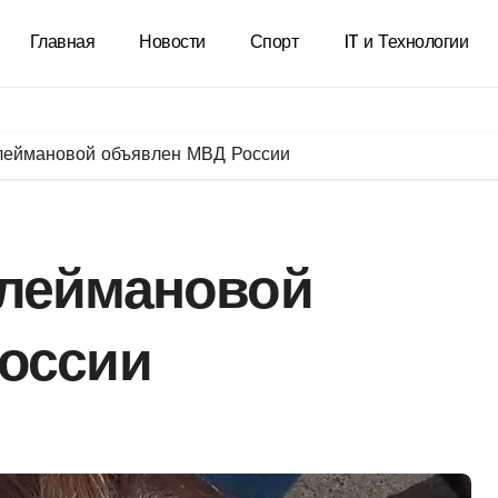
Главная
Новости
Спорт
IT и Технологии
леймановой объявлен МВД России
леймановой
оссии