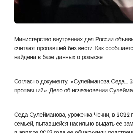
Министерство внутренних дел России объявило о розыске Седы Сулеймановой, которую
считают пропавшей без вести. Как сообщает
найдена в базе данных о розыске.
Согласно документу, «Сулейманова Седа… 24.
пропавший». Дело об исчезновении Сулейман
Седа Сулейманова, уроженка Чечни, в 2022 
семьей, пытавшейся насильно выдать ее зам