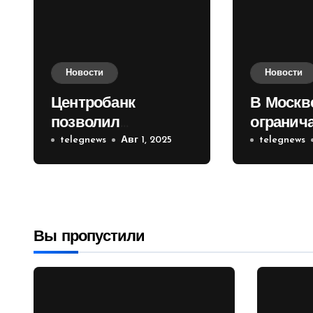
Новости
Новости
Центробанк
В Москв
позволил
огранич
инвесторам из
telegnews
Авг 1, 2025
движени
telegnews
враждебных
Садовом
государств
приобретать
валюту
Вы пропустили