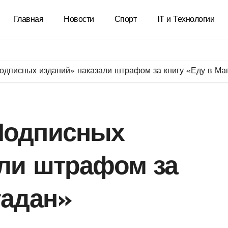
Главная
Новости
Спорт
IT и Технологии
одписных изданий» наказали штрафом за книгу «Еду в Ма
Подписных
али штрафом за
гадан»