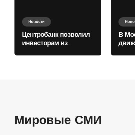
Новости
Ново
Центробанк позволил
В Мо
инвесторам из
движ
враждебных
коль
государств
приобретать валюту
Мировые СМИ