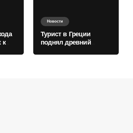
Новости
хода
Турист в Греции
 к
поднял древний
нили
мрамор для фото и
вызвал недовольство
местных жителей