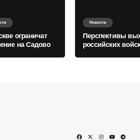
сти
Новости
скве ограничат
Перспективы вы
ение на Садовом
российских войск
це
Киеву зимой оце
в России