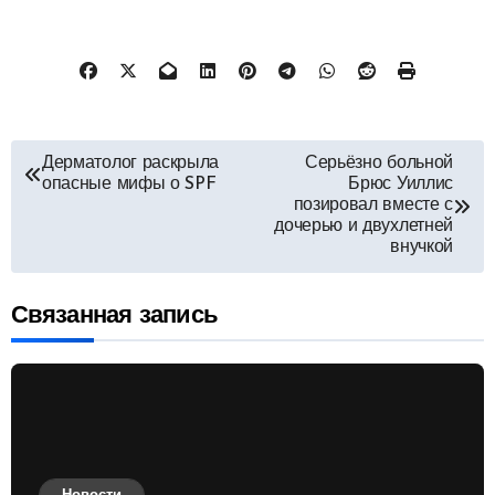
Навигация
Дерматолог раскрыла
Серьёзно больной
опасные мифы о SPF
Брюс Уиллис
по
позировал вместе с
дочерью и двухлетней
внучкой
записям
Связанная запись