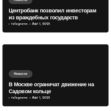
Новости
Центробанк позволил инвесторам
из враждебных государств
приобретать валюту
telegnews
Авг 1, 2025
Новости
В Москве ограничат движение на
Садовом кольце
telegnews
Авг 1, 2025