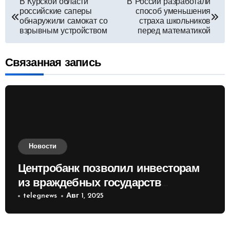
Навигация
В Курской области
В России разработали
российские саперы
способ уменьшения
по
обнаружили самокат со
страха школьников
взрывным устройством
перед математикой
записям
Связанная запись
Новости
Центробанк позволил инвесторам
из враждебных государств
приобретать валюту
telegnews
Авг 1, 2025