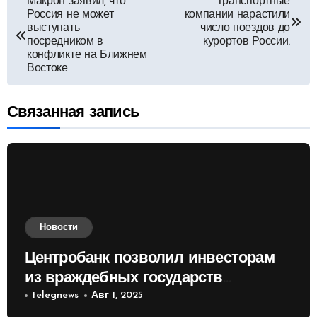
Навигация
Макрон заявил, что
Транспортные
Россия не может
компании нарастили
по
выступать
число поездов до
посредником в
курортов России.
конфликте на Ближнем
записям
Востоке
Связанная запись
Новости
Центробанк позволил инвесторам
из враждебных государств
приобретать валюту
telegnews
Авг 1, 2025