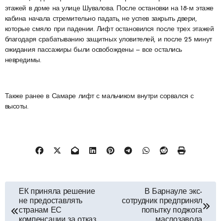
этажей в доме на улице Шувалова. После остановки на 18-м этаже
кабина начала стремительно падать, не успев закрыть двери,
которые смяло при падении. Лифт остановился после трех этажей
благодаря срабатыванию защитных уловителей, и после 25 минут
ожидания пассажиры были освобождены — все остались
невредимы.
Также ранее в Самаре лифт с мальчиком внутри сорвался с
высоты.
Навигация
ЕК приняла решение
В Барнауле экс-
не предоставлять
сотрудник предпринял
по
странам ЕС
попытку поджога
компенсации за отказ
маслозавода