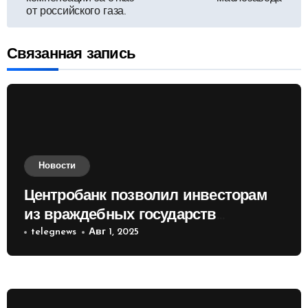
от российского газа.
записям
Связанная запись
Новости
Центробанк позволил инвесторам
из враждебных государств
приобретать валюту
telegnews
Авг 1, 2025