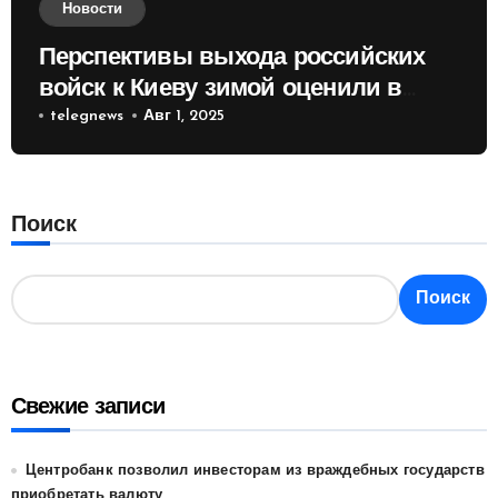
Новости
Перспективы выхода российских
войск к Киеву зимой оценили в
России
telegnews
Авг 1, 2025
Поиск
Поиск
Свежие записи
Центробанк позволил инвесторам из враждебных государств
приобретать валюту