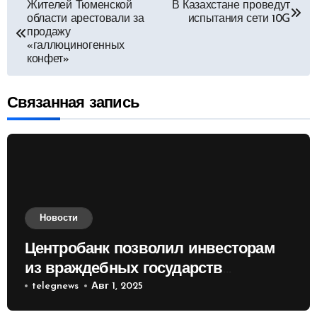
Навигация
Жителей Тюменской
В Казахстане проведут
области арестовали за
испытания сети 10G
по
продажу
«галлюциногенных
конфет»
записям
Связанная запись
Новости
Центробанк позволил инвесторам
из враждебных государств
приобретать валюту
telegnews
Авг 1, 2025