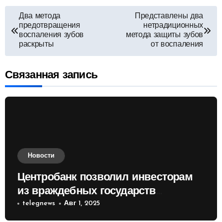
Навигация
Два метода
Представлены два
предотвращения
нетрадиционных
по
воспаления зубов
метода защиты зубов
раскрыты
от воспаления
записям
Связанная запись
Новости
Центробанк позволил инвесторам
из враждебных государств
приобретать валюту
telegnews
Авг 1, 2025